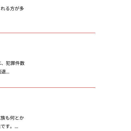
られる方が多
べ、犯罪件数
...
家族も何とか
す。...